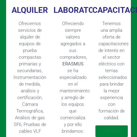
ALQUILER
LABORATORIO
CAPACITAC
Ofrecemos
Ofreciendo
Tenemos
servicios de
siempre
una amplia
alquiler de
valores
oferta de
equipos de
agregados a
capacitaciones
prueba
sus
de interés en
compactas
compradores,
el sector
primarias y
ERASMUS
eléctrico con
secundarias,
se ha
temas
Instrumentación
especializado
seleccionados
de medida,
en el
para brindar
análisis y
mantenimiento
la mejor
certificación,
y arreglo de
experiencia
Cámara
los equipos
con
Termográfica,
que
formación de
Análisis de gas
comercializa
calidad.
SF6, Pruebas de
y por ello
cables VLF
brindamos:
VER MÁS