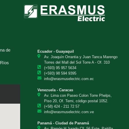
una de
Ecuador - Guayaquil
Av. Joaquín Orrantia y Juan Tanca Marengo
 Ríos
Torres del Mall del Sol Torre A - Of. 310
(+593) 95 957 5634
(+593) 98 594 9395
info@erasmuselectric.com.ec
Venezuela - Caracas
Av. Lima con Paseo Colon Torre Phelps,
Piso 20, Of. Temi, código postal 1052.
(+58) 424 - 211 72 57
info@erasmuselectric.com.ve
Panamá - Ciudad de Panamá
Av. Ramón H.Jurado Cll. 56 Este, Paitilla,