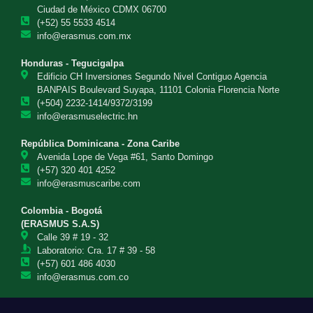
Ciudad de México CDMX 06700
(+52) 55 5533 4514
info@erasmus.com.mx
Honduras - Tegucigalpa
Edificio CH Inversiones Segundo Nivel Contiguo Agencia
BANPAIS Boulevard Suyapa, 11101 Colonia Florencia Norte
(+504) 2232-1414/9372/3199
info@erasmuselectric.hn
República Dominicana - Zona Caribe
Avenida Lope de Vega #61, Santo Domingo
(+57) 320 401 4252
info@erasmuscaribe.com
Colombia - Bogotá
(ERASMUS S.A.S)
Calle 39 # 19 - 32
Laboratorio: Cra. 17 # 39 - 58
(+57) 601 486 4030
info@erasmus.com.co