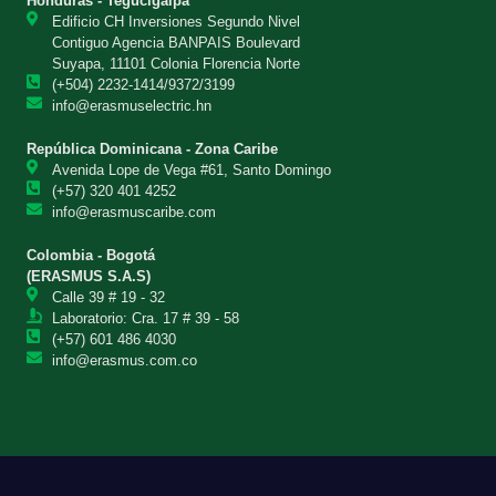
Honduras - Tegucigalpa
Edificio CH Inversiones Segundo Nivel
Contiguo Agencia BANPAIS Boulevard
Suyapa, 11101 Colonia Florencia Norte
(+504) 2232-1414/9372/3199
info@erasmuselectric.hn
República Dominicana - Zona Caribe
Avenida Lope de Vega #61, Santo Domingo
(+57) 320 401 4252
info@erasmuscaribe.com
Colombia - Bogotá
(ERASMUS S.A.S)
Calle 39 # 19 - 32
Laboratorio: Cra. 17 # 39 - 58
(+57) 601 486 4030
info@erasmus.com.co