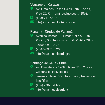
Venezuela - Caracas
Av. Lima con Paseo Colon Torre Phelps,
Piso 20, Of. Temi, código postal 1052.
(+58) 211 72 57
info@erasmuselectric.com.ve
Panamá - Ciudad de Panamá
Avenida Ramón H. Jurado Calle 56 Este,
Paitilla, San Francisco. Edif. Paitilla Office
Tower, Ofi. 12-07
(+507) 6903 4026
info@erasmuselectric.pa
Santiago de Chile - Chile
Av. Providencia 1208, oficina 215, 2°piso,
Comuna de Providencia
Teniente Merino 255, Rio Bueno, Región de
Los Ríos
(+56) 9787 19365
info@erasmuselectric.cl