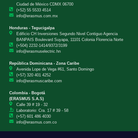
Ciudad de México CDMX 06700
(+52) 55 5533 4514
info@erasmus.com.mx
Honduras - Tegucigalpa
Edificio CH Inversiones Segundo Nivel Contiguo Agencia
BANPAIS Boulevard Suyapa, 11101 Colonia Florencia Norte
(+504) 2232-1414/9372/3199
info@erasmuselectric.hn
República Dominicana - Zona Caribe
Avenida Lope de Vega #61, Santo Domingo
(+57) 320 401 4252
info@erasmuscaribe.com
Colombia - Bogotá
(ERASMUS S.A.S)
Calle 39 # 19 - 32
Laboratorio: Cra. 17 # 39 - 58
(+57) 601 486 4030
info@erasmus.com.co