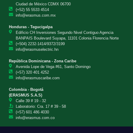
Ciudad de México CDMX 06700
(+52) 55 5533 4514
info@erasmus.com.mx
Honduras - Tegucigalpa
Edificio CH Inversiones Segundo Nivel Contiguo Agencia
BANPAIS Boulevard Suyapa, 11101 Colonia Florencia Norte
(+504) 2232-1414/9372/3199
info@erasmuselectric.hn
República Dominicana - Zona Caribe
Avenida Lope de Vega #61, Santo Domingo
(+57) 320 401 4252
info@erasmuscaribe.com
Colombia - Bogotá
(ERASMUS S.A.S)
Calle 39 # 19 - 32
Laboratorio: Cra. 17 # 39 - 58
(+57) 601 486 4030
info@erasmus.com.co