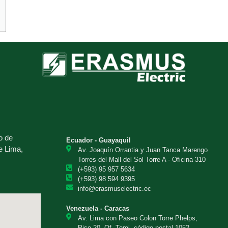
o de
Ecuador - Guayaquil
e Lima,
Av. Joaquín Orrantia y Juan Tanca Marengo
Torres del Mall del Sol Torre A - Oficina 310
(+593) 95 957 5634
(+593) 98 594 9395
info@erasmuselectric.ec
Venezuela - Caracas
Av. Lima con Paseo Colon Torre Phelps,
Piso 20, Of. Temi, código postal 1052.