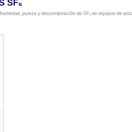
S SF₆
e humedad, pureza y descomposición de SF₆ en equipos de aisl