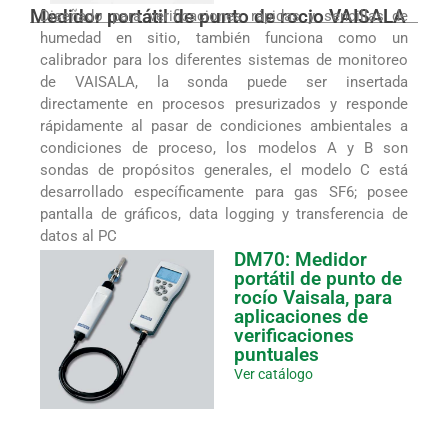
Medidor portátil de punto de rocio VAISALA
Diseñado para verificaciones rápidas y sencillas de
humedad en sitio, también funciona como un
calibrador para los diferentes sistemas de monitoreo
de VAISALA, la sonda puede ser insertada
directamente en procesos presurizados y responde
rápidamente al pasar de condiciones ambientales a
condiciones de proceso, los modelos A y B son
sondas de propósitos generales, el modelo C está
desarrollado específicamente para gas SF6; posee
pantalla de gráficos, data logging y transferencia de
datos al PC
DM70: Medidor
portátil de punto de
rocío Vaisala, para
aplicaciones de
verificaciones
puntuales
Ver catálogo