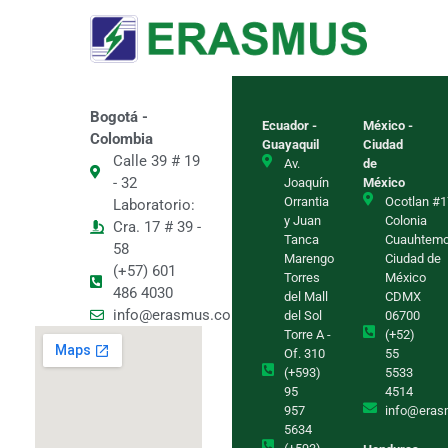
Bogotá -
Ecuador -
México -
Colombia
Guayaquil
Ciudad
Calle 39 # 19
Av.
de
- 32
Joaquín
México
Orrantia
Ocotlan #1
Laboratorio:
y Juan
Colonia
Cra. 17 # 39 -
Tanca
Cuauhtem
58
Marengo
Ciudad de
(+57) 601
Torres
México
486 4030
del Mall
CDMX
info@erasmus.com.co
del Sol
06700
Torre A -
(+52)
Of. 310
55
(+593)
5533
95
4514
957
info@eras
5634