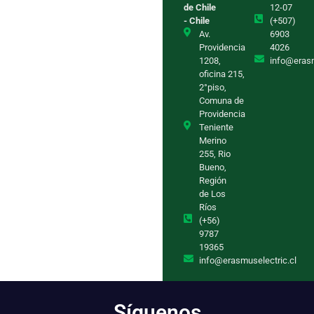
de Chile
12-07
- Chile
(+507)
Av.
6903
Providencia
4026
1208,
info@eras
oficina 215,
2°piso,
Comuna de
Providencia
Teniente
Merino
255, Rio
Bueno,
Región
de Los
Ríos
(+56)
9787
19365
info@erasmuselectric.cl
Síguenos