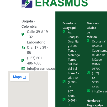
Bogotá -
Ecuador -
México -
Colombia
Guayaquil
Ciudad
Calle 39 # 19
Av.
de
- 32
Joaquín
México
Orrantia
Ocotlan #1
Laboratorio:
y Juan
Colonia
Cra. 17 # 39 -
Tanca
Cuauhtem
58
Marengo
Ciudad de
(+57) 601
Torres
México
486 4030
del Mall
CDMX
info@erasmus.com.co
del Sol
06700
Torre A -
(+52)
Of. 310
55
(+593)
5533
95
4514
957
info@eras
5634
(+593)
Honduras -
98
Tegucigalpa