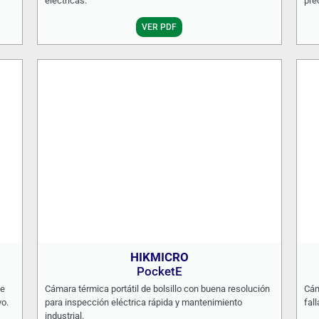
eléctricas.
pre
VER PDF
HIKMICRO
PocketE
de
Cámara térmica portátil de bolsillo con buena resolución
Cám
vo.
para inspección eléctrica rápida y mantenimiento
fal
industrial.