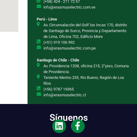
(+58) 424 - 211 72 57
info@erasmuselectric.com.ve
Perú - Lima
Av. Circunvalación del Golf los Incas 170, distrito
de Santiago de Surco, Provincia y Departamento
de Lima, Oficina 702, Edificio More
(+51) 919 106 992
info@erasmuselectric.com.pe
Santiago de Chile - Chile
Av. Providencia 1208, oficina 215, 2°piso, Comuna
de Providencia
Teniente Merino 255, Rio Bueno, Región de Los
Ríos
(+56) 9787 19365
info@erasmuselectric.cl
Síguenos