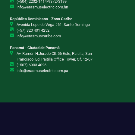
(+504) 2232-1414/9372/3199
info@erasmuselectric.com.hn
República Dominicana - Zona Caribe
Avenida Lope de Vega #61, Santo Domingo
(+57) 320 401 4252
info@erasmuscaribe.com
Panamá - Ciudad de Panamá
Av. Ramón H.Jurado Cll. 56 Este, Paitilla, San
Francisco. Ed. Paitilla Office Tower, Of. 12-07
(+507) 6903 4026
info@erasmuselectric.com.pa