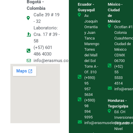
Bogotá -
Ecuador -
México -
Colombia
Guayaquil
Ciudad
Calle 39 # 19
Av.
de
- 32
Joaquín
México
Orrantia
Ocotlan #1
Laboratorio:
y Juan
Colonia
Cra. 17 # 39 -
Tanca
Cuauhtem
58
Marengo
Ciudad de
(+57) 601
Torres
México
486 4030
del Mall
CDMX
info@erasmus.com.co
del Sol
06700
Torre A -
(+52)
Of. 310
55
(+593)
5533
95
4514
957
info@eras
5634
(+593)
Honduras -
98
Tegucigalpa
594
Ed. CH
9395
Inversione
info@erasmuselectric.com.
Segundo
Nivel