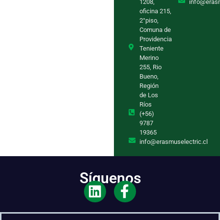
1208,
info@eras
oficina 215,
2°piso,
Comuna de
Providencia
Teniente
Merino
255, Rio
Bueno,
Región
de Los
Ríos
(+56)
9787
19365
info@erasmuselectric.cl
Síguenos