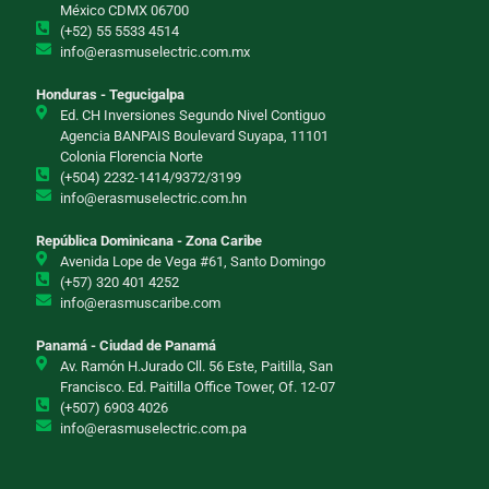
México CDMX 06700
(+52) 55 5533 4514
info@erasmuselectric.com.mx
Honduras - Tegucigalpa
Ed. CH Inversiones Segundo Nivel Contiguo
Agencia BANPAIS Boulevard Suyapa, 11101
Colonia Florencia Norte
(+504) 2232-1414/9372/3199
info@erasmuselectric.com.hn
República Dominicana - Zona Caribe
Avenida Lope de Vega #61, Santo Domingo
(+57) 320 401 4252
info@erasmuscaribe.com
Panamá - Ciudad de Panamá
Av. Ramón H.Jurado Cll. 56 Este, Paitilla, San
Francisco. Ed. Paitilla Office Tower, Of. 12-07
(+507) 6903 4026
info@erasmuselectric.com.pa