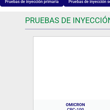
Pruebas de inyección primaria
Pruebas de inyección s
PRUEBAS DE INYECCIÓ
OMICRON
CPC-100