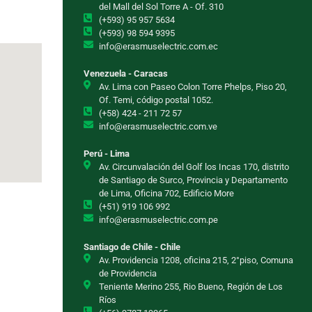
del Mall del Sol Torre A - Of. 310
(+593) 95 957 5634
(+593) 98 594 9395
info@erasmuselectric.com.ec
Venezuela - Caracas
Av. Lima con Paseo Colon Torre Phelps, Piso 20,
Of. Temi, código postal 1052.
(+58) 424 - 211 72 57
info@erasmuselectric.com.ve
Perú - Lima
Av. Circunvalación del Golf los Incas 170, distrito
de Santiago de Surco, Provincia y Departamento
de Lima, Oficina 702, Edificio More
(+51) 919 106 992
info@erasmuselectric.com.pe
Santiago de Chile - Chile
Av. Providencia 1208, oficina 215, 2°piso, Comuna
de Providencia
Teniente Merino 255, Rio Bueno, Región de Los
Ríos