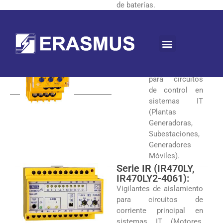
de baterías.
Serie IR
(IR420-D4,
IR125Y-4,
IR425):
Vigilantes de
aislamiento
para circuitos
de control en
sistemas IT
(Plantas
Generadoras,
Subestaciones,
Generadores
Móviles).
Serie IR (IR470LY,
IR470LY2-4061):
Vigilantes de aislamiento
para circuitos de
corriente principal en
sistemas IT, (Motores,