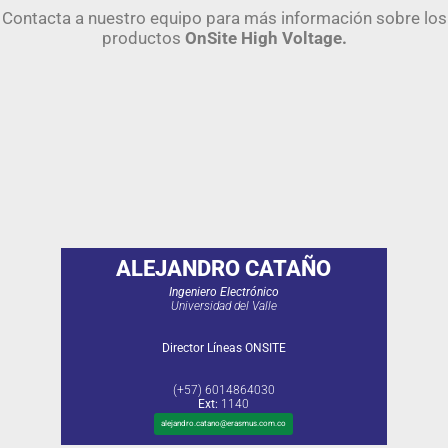
Contacta a nuestro equipo para más información sobre los
productos
OnSite High Voltage.
ALEJANDRO CATAÑO
Ingeniero Electrónico
Universidad del Valle
Director Líneas ONSITE
(+57) 6014864030
Ext:
1140
alejandro.catano@erasmus.com.co