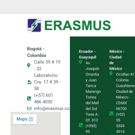
Bogotá -
Ecuador -
México -
Colombia
Guayaquil
Ciudad
Calle 39 # 19
Av.
de
- 32
Joaquín
México
Orrantia
Ocotlan #1
Laboratorio:
y Juan
Colonia
Cra. 17 # 39 -
Tanca
Cuauhtem
58
Marengo
Ciudad de
(+57) 601
Torres
México
486 4030
del Mall
CDMX
info@erasmus.com.co
del Sol
06700
Torre A -
(+52)
Of. 310
55
(+593)
5533
95
4514