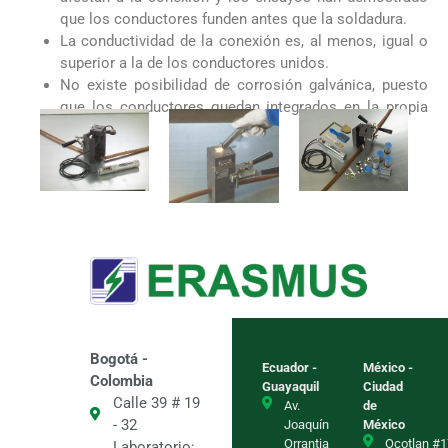
que los conductores funden antes que la soldadura.
La conductividad de la conexión es, al menos, igual o
superior a la de los conductores unidos.
No existe posibilidad de corrosión galvánica, puesto
que los conductores quedan integrados en la propia
conexión.
Bogotá -
Ecuador -
México -
Colombia
Guayaquil
Ciudad
Calle 39 # 19
Av.
de
- 32
Joaquín
México
Orrantia
Ocotlan #1
Laboratorio: