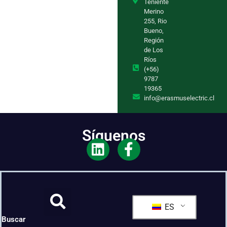
Teniente
Merino
255, Rio
Bueno,
Región
de Los
Ríos
(+56)
9787
19365
info@erasmuselectric.cl
Síguenos
ES
Buscar