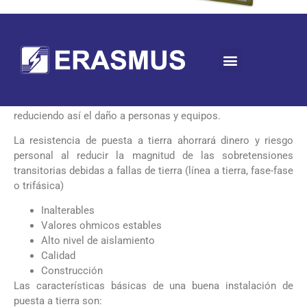
Características Tecnicas
Una Resistencia de Puesta a Tierra de Neutro es un equipo
que brinda protección a un transformador / generador
resolviendo el problema de sobretensiones transitorias,
reduciendo así el daño a personas y equipos.
La resistencia de puesta a tierra ahorrará dinero y riesgo
personal al reducir la magnitud de las sobretensiones
transitorias debidas a fallas de tierra (línea a tierra, fase-fase
o trifásica)
Inalterables
Valores ohmicos estables
Alto nivel de aislamiento
Calidad
Construcción
Las características básicas de una buena instalación de
puesta a tierra son: