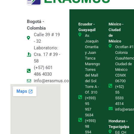
Bogotá -
Ecuador -
México -
Colombia
Guayaquil
Ciudad
Calle 39 # 19
Av.
de
- 32
Joaquín
México
Orrantia
Ocotlan #1
Laboratorio:
y Juan
Colonia
Cra. 17 # 39 -
Tanca
Cuauhtem
58
Marengo
Ciudad de
(+57) 601
Torres
México
486 4030
del Mall
CDMX
info@erasmus.com.co
del Sol
06700
Torre A -
(+52)
Of. 310
55
(+593)
5533
95
4514
957
info@eras
5634
(+593)
Honduras -
98
Tegucigalpa
594
Ed. CH