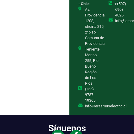
- Chile
(+507)
Av.
6903
Providencia
4026
1208,
info@eras
oficina 215,
2°piso,
Comuna de
Providencia
Teniente
Merino
255, Rio
Bueno,
Región
de Los
Ríos
(+56)
9787
19365
info@erasmuselectric.cl
Síguenos