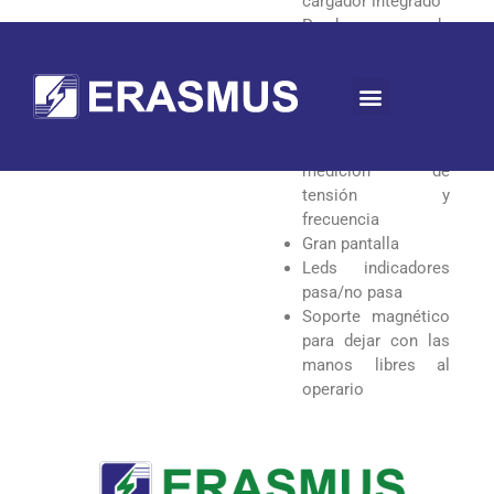
cargador integrado
Prueba de
continuidad con
200mA y cambio de
polaridad
Puerto USB
Función de
medición de
tensión y
frecuencia
Gran pantalla
Leds indicadores
pasa/no pasa
Soporte magnético
para dejar con las
manos libres al
operario