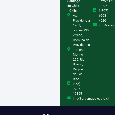
Santiago
Tower, Of.
de Chile
12-07
- Chile
(+507)
Av.
6903
Providencia
4026
1208,
info@eras
oficina 215,
2°piso,
Comuna de
Providencia
Teniente
Merino
255, Rio
Bueno,
Región
de Los
Ríos
(+56)
9787
19365
info@erasmuselectric.cl