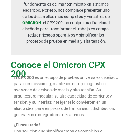
fundamentales del mantenimiento en sistemas
eléctricos. Por eso, nos complace presentar uno
de los desarrollos más completos y versátiles de
OMICRON
: el CPX 200, un equipo multifuncional
diseñado para transformar el trabajo en campo,
reducir riesgos operativos y simplificar los
procesos de prueba en media y alta tensión.
Conoce el Omicron CPX
200
El
CPX 200
es un equipo de pruebas universales diseñado
para commissioning, mantenimiento y diagnóstico
avanzado de activos de media y alta tensión. Su
arquitectura modular, su alta capacidad de corriente y
tensión, y su interfaz inteligente lo convierten en un
aliado ideal para empresas de transmisión, distribución,
generación e integradores de sistemas.
¿El resultado?
Una solución que simplifica trabajos complejos y