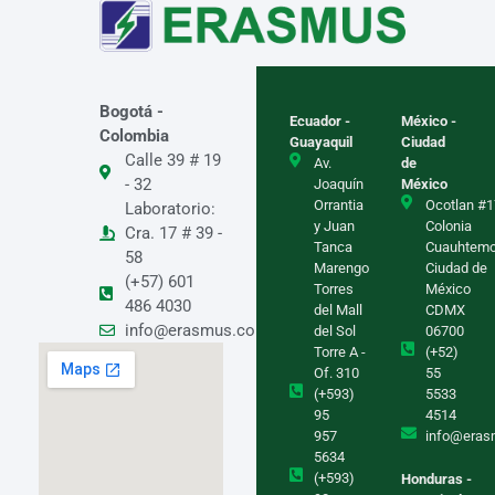
Bogotá -
Ecuador -
México -
Colombia
Guayaquil
Ciudad
Calle 39 # 19
Av.
de
- 32
Joaquín
México
Orrantia
Ocotlan #1
Laboratorio:
y Juan
Colonia
Cra. 17 # 39 -
Tanca
Cuauhtem
58
Marengo
Ciudad de
(+57) 601
Torres
México
486 4030
del Mall
CDMX
info@erasmus.com.co
del Sol
06700
Torre A -
(+52)
Of. 310
55
(+593)
5533
95
4514
957
info@eras
5634
(+593)
Honduras -