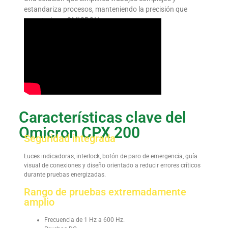
estandariza procesos, manteniendo la precisión que
caracteriza a OMICRON.
Características clave del
Omicron CPX 200
Seguridad integrada
Luces indicadoras, interlock, botón de paro de emergencia, guía
visual de conexiones y diseño orientado a reducir errores críticos
durante pruebas energizadas.
Rango de pruebas extremadamente
amplio
Frecuencia de 1 Hz a 600 Hz.