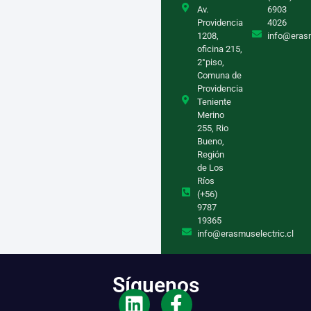
Av.
6903
Providencia
4026
1208,
info@eras
oficina 215,
2°piso,
Comuna de
Providencia
Teniente
Merino
255, Rio
Bueno,
Región
de Los
Ríos
(+56)
9787
19365
info@erasmuselectric.cl
Síguenos